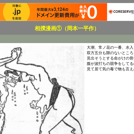
相撲漫画①（岡本一平作）
大潮、常ノ花の一番、水入
双方五分も隙のないところ
見出そうとする命がけの骨
腹が波打ちの競争をしてる
見て居て気の毒で物も言え