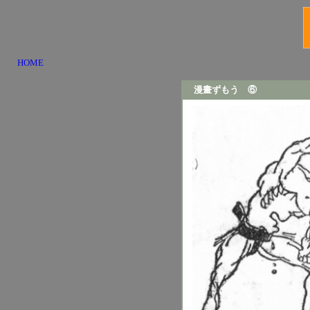
HOME
漫畫ずもう ⑥