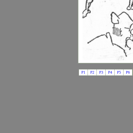
P1
P2
P3
P4
P5
P6