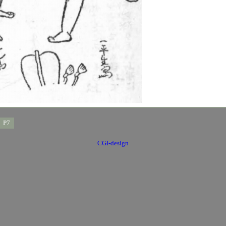
P7
CGI-design