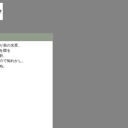
り前の光景。
を隙を
折、
ので知れかし。
ぬ。